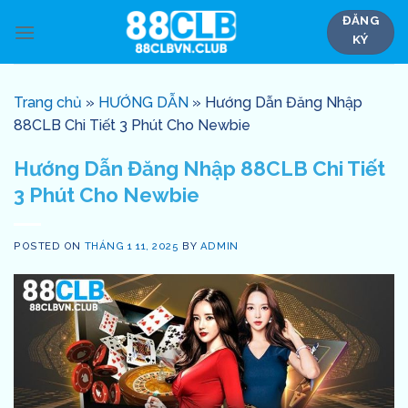
Skip
ĐĂNG
to
KÝ
content
Trang chủ
»
HƯỚNG DẪN
»
Hướng Dẫn Đăng Nhập
88CLB Chi Tiết 3 Phút Cho Newbie
Hướng Dẫn Đăng Nhập 88CLB Chi Tiết
3 Phút Cho Newbie
POSTED ON
THÁNG 1 11, 2025
BY
ADMIN