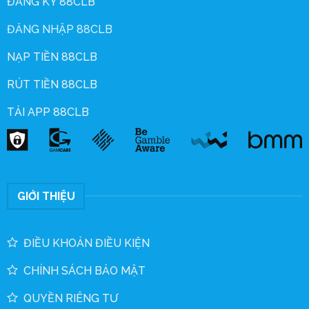
ĐĂNG KÝ 88CLB
ĐĂNG NHẬP 88CLB
NẠP TIỀN 88CLB
RÚT TIỀN 88CLB
TẢI APP 88CLB
GIỚI THIỆU
ĐIỀU KHOẢN ĐIỀU KIỆN
CHÍNH SÁCH BẢO MẬT
QUYỀN RIÊNG TƯ