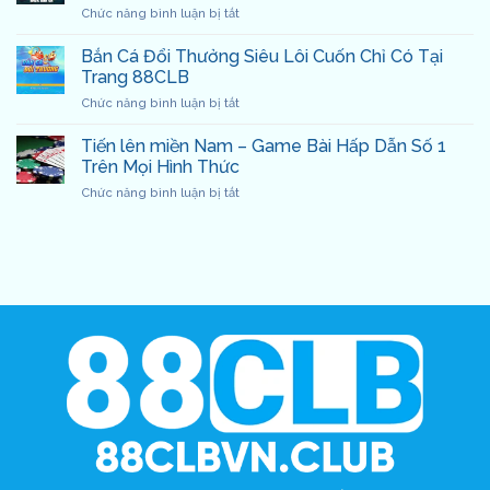
Qua
ở
Chức năng bình luận bị tắt
88CLB
Nếu
Hack
–
Muốn
Bắn
Game
Bắn Cá Đổi Thưởng Siêu Lôi Cuốn Chỉ Có Tại
Ăn
Cá
Thú
Trang 88CLB
Jackpot
88CLB
Vị
ở
Chức năng bình luận bị tắt
–
Săn
Bắn
Chiến
Thưởng
Cá
Thuật
Tiến lên miền Nam – Game Bài Hấp Dẫn Số 1
Lớn
Đổi
Rinh
Trên Mọi Hình Thức
Thưởng
Về
ở
Chức năng bình luận bị tắt
Siêu
Thưởng
Tiến
Lôi
Khủng
lên
Cuốn
miền
Chỉ
Nam
Có
–
Tại
Game
Trang
Bài
88CLB
Hấp
Dẫn
Số
1
Trên
Mọi
Hình
Thức