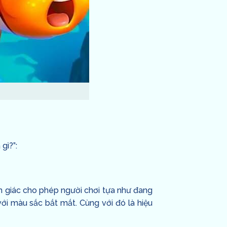
 gì?”:
ảm giác cho phép người chơi tựa như đang
t với màu sắc bắt mắt. Cùng với đó là hiệu