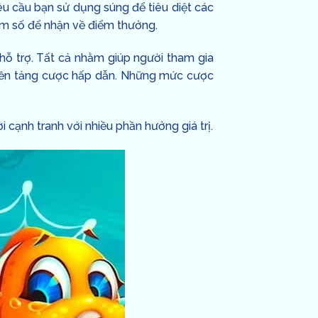
u cầu bạn sử dụng súng để tiêu diệt các
iểm số để nhận về điểm thưởng.
 hỗ trợ. Tất cả nhằm giúp người tham gia
 nền tảng cược hấp dẫn. Những mức cược
cạnh tranh với nhiều phần hưởng giá trị.