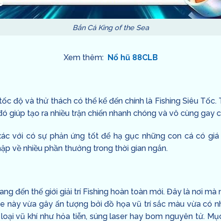
Bắn Cá King of the Sea
Xem thêm:
Nổ hũ 88CLB
c độ và thử thách có thể kể đến chính là Fishing Siêu Tốc. 
 đó giúp tạo ra nhiều trận chiến nhanh chóng và vô cùng gay c
 xác với có sự phản ứng tốt để hạ gục những con cá có giá
hập về nhiều phần thưởng trong thời gian ngắn.
g đến thế giới giải trí Fishing hoàn toàn mới. Đây là nơi mà 
me này vừa gây ấn tượng bởi đồ họa vũ trí sắc màu vừa có nh
ại vũ khí như hỏa tiễn, súng laser hay bom nguyên tử. Mục đí