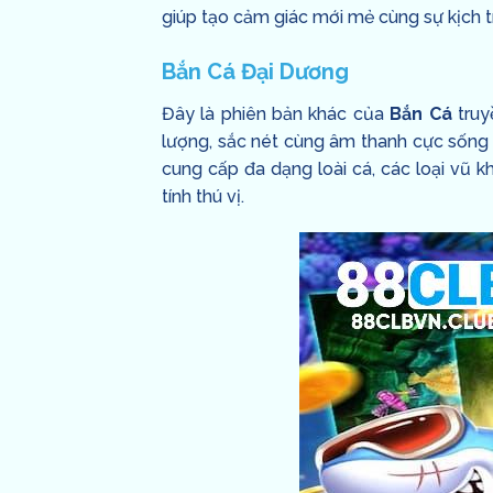
giúp tạo cảm giác mới mẻ cùng sự kịch t
Bắn Cá Đại Dương
Đây là phiên bản khác của
Bắn Cá
truy
lượng, sắc nét cùng âm thanh cực sống đ
cung cấp đa dạng loài cá, các loại vũ k
tính thú vị.