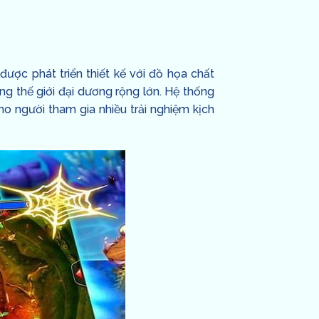
được phát triển thiết kế với đồ họa chất
ng thế giới đại dương rộng lớn. Hệ thống
ho người tham gia nhiều trải nghiệm kịch