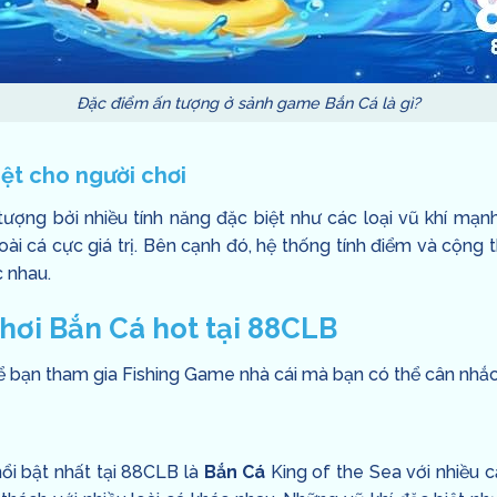
Đặc điểm ấn tượng ở sảnh game Bắn Cá là gì?
iệt cho người chơi
ượng bởi nhiều tính năng đặc biệt như các loại vũ khí mạn
ài cá cực giá trị. Bên cạnh đó, hệ thống tính điểm và cộng
 nhau.
hơi Bắn Cá hot tại 88CLB
ể bạn tham gia Fishing Game nhà cái mà bạn có thể cân nhắc
ổi bật nhất tại 88CLB là
Bắn Cá
King of the Sea với nhiều 