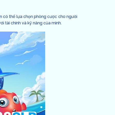
n có thể lựa chọn phòng cược cho người
i tài chính và kỹ năng của mình.