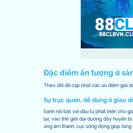
Đặc điểm ấn tượng ở sả
Theo dõi để cập nhật các ưu điểm giải
Sự trực quan, dễ dùng ở giao 
Sảnh nổi bật với đầu tư phát triển cho 
lạc vào thế giới đại dương đầy huyền bí. 
ứng âm thanh, cực sống động giúp tăng cư