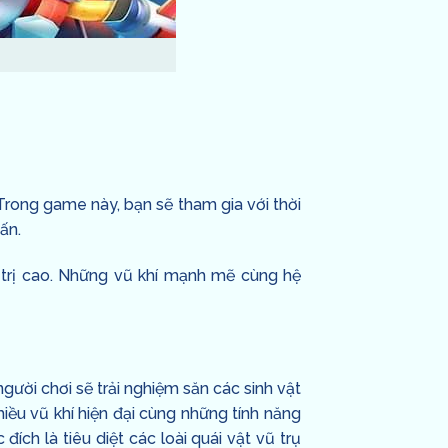
Trong game này, bạn sẽ tham gia với thời
ấn.
 trị cao. Những vũ khí mạnh mẽ cùng hệ
người chơi sẽ trải nghiệm săn các sinh vật
iều vũ khí hiện đại cùng những tính năng
ch là tiêu diệt các loài quái vật vũ trụ